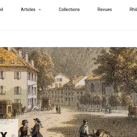
il
Articles
Collections
Revues
Rhô
ex