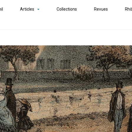
il
Articles
Collections
Revues
Rhô