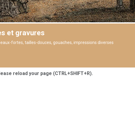
s et gravures
 eaux-fortes, tailles-douces, gouaches, impressions diverses
Please reload your page (CTRL+SHIFT+R).