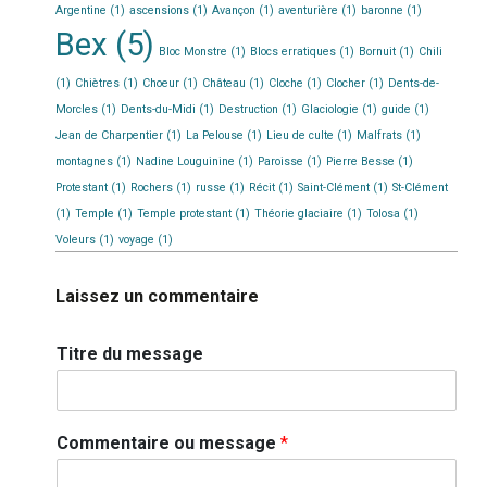
Argentine
(1)
ascensions
(1)
Avançon
(1)
aventurière
(1)
baronne
(1)
Bex
(5)
Bloc Monstre
(1)
Blocs erratiques
(1)
Bornuit
(1)
Chili
(1)
Chiètres
(1)
Choeur
(1)
Château
(1)
Cloche
(1)
Clocher
(1)
Dents-de-
Morcles
(1)
Dents-du-Midi
(1)
Destruction
(1)
Glaciologie
(1)
guide
(1)
Jean de Charpentier
(1)
La Pelouse
(1)
Lieu de culte
(1)
Malfrats
(1)
montagnes
(1)
Nadine Louguinine
(1)
Paroisse
(1)
Pierre Besse
(1)
Protestant
(1)
Rochers
(1)
russe
(1)
Récit
(1)
Saint-Clément
(1)
St-Clément
(1)
Temple
(1)
Temple protestant
(1)
Théorie glaciaire
(1)
Tolosa
(1)
Voleurs
(1)
voyage
(1)
Laissez un commentaire
Titre du message
Commentaire ou message
*