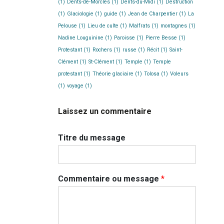
(1)
Dents-de-Morcles
(1)
Dents-du-Midi
(1)
Destruction
(1)
Glaciologie
(1)
guide
(1)
Jean de Charpentier
(1)
La
Pelouse
(1)
Lieu de culte
(1)
Malfrats
(1)
montagnes
(1)
Nadine Louguinine
(1)
Paroisse
(1)
Pierre Besse
(1)
Protestant
(1)
Rochers
(1)
russe
(1)
Récit
(1)
Saint-
Clément
(1)
St-Clément
(1)
Temple
(1)
Temple
protestant
(1)
Théorie glaciaire
(1)
Tolosa
(1)
Voleurs
(1)
voyage
(1)
Laissez un commentaire
Titre du message
Commentaire ou message
*