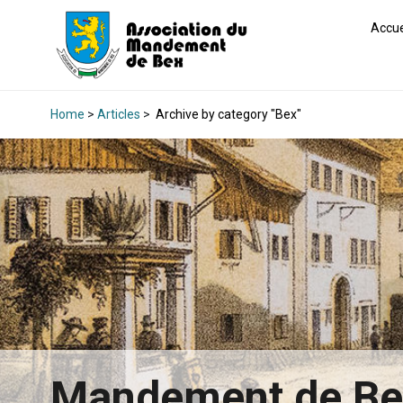
Accue
Home
>
Articles
>
Archive by category "Bex"
Mandement de B