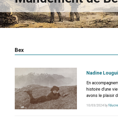
Bex
Nadine Louguin
En accompagnemen
histoire d’une vi
avons le plaisir 
10/03/2024
by
fducre