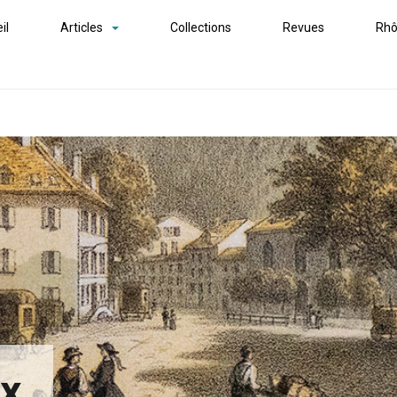
il
Articles
Collections
Revues
Rhô
ex