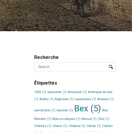
Recherche
Étiquettes
1903
(1)
alpinisme
(1)
Amazonie
(1)
Amérique du Sud
(1)
Andes
(1)
Argentine
(1)
ascensions
(1)
Avançon
(1)
Bex
(5)
aventurière
(1)
baronne
(1)
Bloc
Monstre
(1)
Blocs erratiques
(1)
Bornuit
(1)
Chili
(1)
Chiètres
(1)
Choeur
(1)
Château
(1)
Cloche
(1)
Clocher