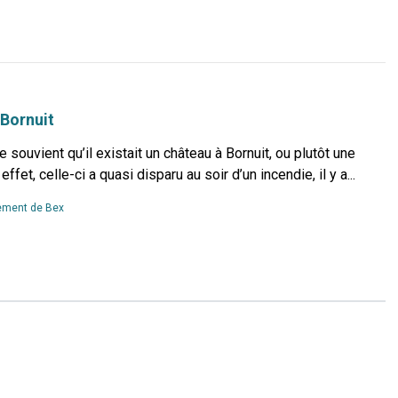
more...
 Bornuit
se souvient qu’il existait un château à Bornuit, ou plutôt une
ffet, celle-ci a quasi disparu au soir d’un incendie, il y a...
Read
ment de Bex
more...