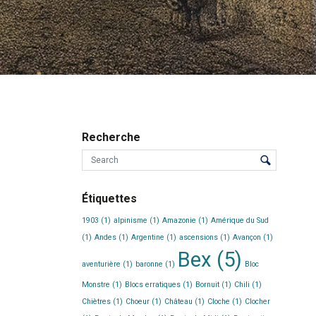
Recherche
Étiquettes
1903
(1)
alpinisme
(1)
Amazonie
(1)
Amérique du Sud
(1)
Andes
(1)
Argentine
(1)
ascensions
(1)
Avançon
(1)
Bex
(5)
aventurière
(1)
baronne
(1)
Bloc
Monstre
(1)
Blocs erratiques
(1)
Bornuit
(1)
Chili
(1)
Chiètres
(1)
Choeur
(1)
Château
(1)
Cloche
(1)
Clocher