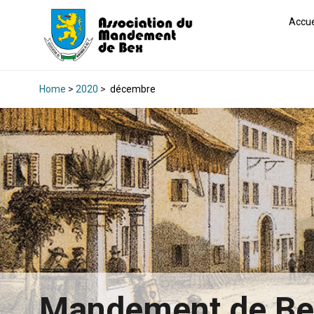
Accue
Home
>
2020
>
décembre
Mandement de B