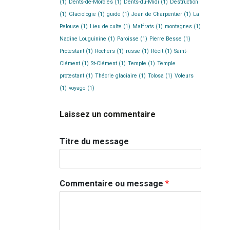
(1)
Dents-de-Morcles
(1)
Dents-du-Midi
(1)
Destruction
(1)
Glaciologie
(1)
guide
(1)
Jean de Charpentier
(1)
La
Pelouse
(1)
Lieu de culte
(1)
Malfrats
(1)
montagnes
(1)
Nadine Louguinine
(1)
Paroisse
(1)
Pierre Besse
(1)
Protestant
(1)
Rochers
(1)
russe
(1)
Récit
(1)
Saint-
Clément
(1)
St-Clément
(1)
Temple
(1)
Temple
protestant
(1)
Théorie glaciaire
(1)
Tolosa
(1)
Voleurs
(1)
voyage
(1)
Laissez un commentaire
Titre du message
Commentaire ou message
*