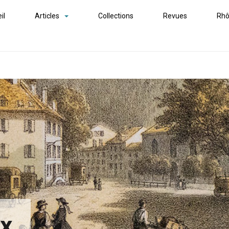
il
Articles
Collections
Revues
Rhô
ex