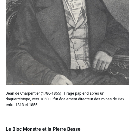
Jean de Charpentier (1786-1855). Tirage papier d’après un
daguerréotype, vers 1850. Il fut également directeur des mines de Bex
entre 1813 et 1855
Le Bloc Monstre et la Pierre Besse