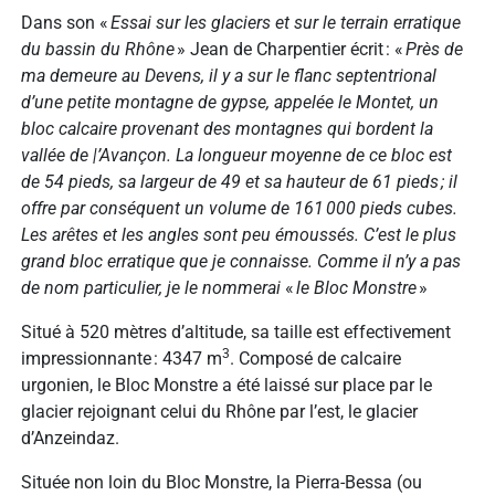
Dans son «
Essai sur les glaciers et sur le terrain erratique
du bassin du Rhône
» Jean de Charpentier écrit : «
Près de
ma demeure au Devens, il y a sur le flanc septentrional
d’une petite montagne de gypse, appelée le Montet, un
bloc calcaire provenant des montagnes qui bordent la
vallée de |’Avançon. La longueur moyenne de ce bloc est
de 54 pieds, sa largeur de 49 et sa hauteur de 61 pieds ; il
offre par conséquent un volume de 161 000 pieds cubes.
Les arêtes et les angles sont peu émoussés. C’est le plus
grand bloc erratique que je connaisse. Comme il n’y a pas
de nom particulier, je le nommerai
«
le Bloc Monstre
»
Situé à 520 mètres d’altitude, sa taille est effectivement
3
impressionnante : 4347 m
. Composé de calcaire
urgonien, le Bloc Monstre a été laissé sur place par le
glacier rejoignant celui du Rhône par l’est, le glacier
d’Anzeindaz.
Située non loin du Bloc Monstre, la Pierra-Bessa (ou