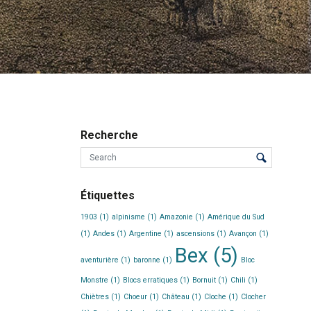
Recherche
Étiquettes
1903
(1)
alpinisme
(1)
Amazonie
(1)
Amérique du Sud
(1)
Andes
(1)
Argentine
(1)
ascensions
(1)
Avançon
(1)
Bex
(5)
aventurière
(1)
baronne
(1)
Bloc
Monstre
(1)
Blocs erratiques
(1)
Bornuit
(1)
Chili
(1)
Chiètres
(1)
Choeur
(1)
Château
(1)
Cloche
(1)
Clocher