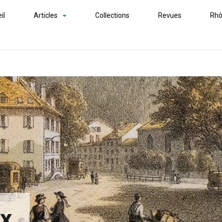
il
Articles
Collections
Revues
Rhô
ex