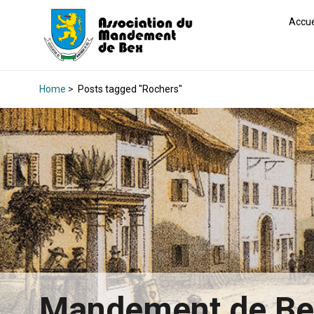
Accue
Home
>
Posts tagged "Rochers"
Mandement de B