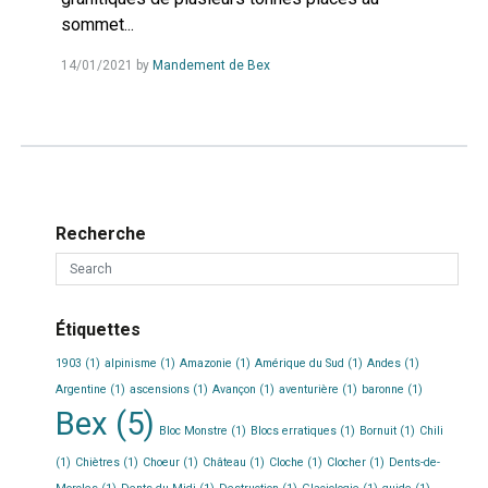
sommet...
Read
14/01/2021
by
Mandement de Bex
more...
Recherche
Étiquettes
1903
(1)
alpinisme
(1)
Amazonie
(1)
Amérique du Sud
(1)
Andes
(1)
Argentine
(1)
ascensions
(1)
Avançon
(1)
aventurière
(1)
baronne
(1)
Bex
(5)
Bloc Monstre
(1)
Blocs erratiques
(1)
Bornuit
(1)
Chili
(1)
Chiètres
(1)
Choeur
(1)
Château
(1)
Cloche
(1)
Clocher
(1)
Dents-de-