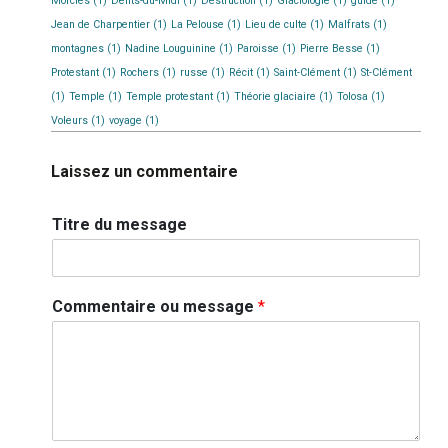
Morcles
(1)
Dents-du-Midi
(1)
Destruction
(1)
Glaciologie
(1)
guide
(1)
Jean de Charpentier
(1)
La Pelouse
(1)
Lieu de culte
(1)
Malfrats
(1)
montagnes
(1)
Nadine Louguinine
(1)
Paroisse
(1)
Pierre Besse
(1)
Protestant
(1)
Rochers
(1)
russe
(1)
Récit
(1)
Saint-Clément
(1)
St-Clément
(1)
Temple
(1)
Temple protestant
(1)
Théorie glaciaire
(1)
Tolosa
(1)
Voleurs
(1)
voyage
(1)
Laissez un commentaire
Titre du message
Commentaire ou message
*