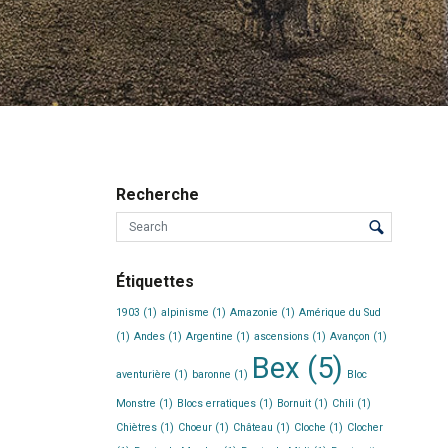
Recherche
Étiquettes
1903
(1)
alpinisme
(1)
Amazonie
(1)
Amérique du Sud
(1)
Andes
(1)
Argentine
(1)
ascensions
(1)
Avançon
(1)
Bex
(5)
aventurière
(1)
baronne
(1)
Bloc
Monstre
(1)
Blocs erratiques
(1)
Bornuit
(1)
Chili
(1)
Chiètres
(1)
Choeur
(1)
Château
(1)
Cloche
(1)
Clocher