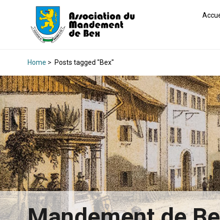
Accue
Home
>
Posts tagged "Bex"
Mandement de B