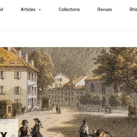
il
Articles
Collections
Revues
Rhô
ex