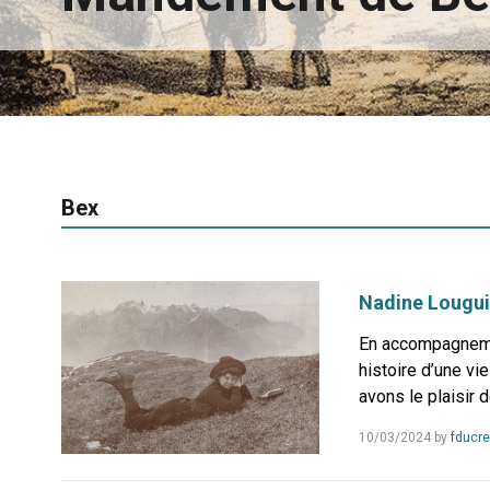
Bex
Nadine Louguin
En accompagnemen
histoire d’une vi
avons le plaisir 
10/03/2024
by
fducre