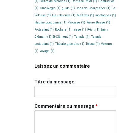
(1)
Dents-de-Morcles
(1)
Dents-du-Midi
(1)
Destruction
(1)
Glaciologie
(1)
guide
(1)
Jean de Charpentier
(1)
La
Pelouse
(1)
Lieu de culte
(1)
Malfrats
(1)
montagnes
(1)
Nadine Louguinine
(1)
Paroisse
(1)
Pierre Besse
(1)
Protestant
(1)
Rochers
(1)
russe
(1)
Récit
(1)
Saint-
Clément
(1)
St-Clément
(1)
Temple
(1)
Temple
protestant
(1)
Théorie glaciaire
(1)
Tolosa
(1)
Voleurs
(1)
voyage
(1)
Laissez un commentaire
Titre du message
Commentaire ou message
*