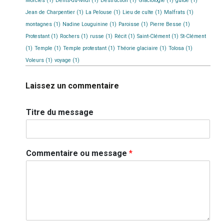
Morcles
(1)
Dents-du-Midi
(1)
Destruction
(1)
Glaciologie
(1)
guide
(1)
Jean de Charpentier
(1)
La Pelouse
(1)
Lieu de culte
(1)
Malfrats
(1)
montagnes
(1)
Nadine Louguinine
(1)
Paroisse
(1)
Pierre Besse
(1)
Protestant
(1)
Rochers
(1)
russe
(1)
Récit
(1)
Saint-Clément
(1)
St-Clément
(1)
Temple
(1)
Temple protestant
(1)
Théorie glaciaire
(1)
Tolosa
(1)
Voleurs
(1)
voyage
(1)
Laissez un commentaire
Titre du message
Commentaire ou message
*