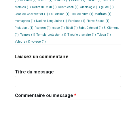
(1)
Chiètres
(1)
Choeur
(1)
Château
(1)
Cloche
(1)
Clocher
(1)
Dents-de-
Morcles
(1)
Dents-du-Midi
(1)
Destruction
(1)
Glaciologie
(1)
guide
(1)
Jean de Charpentier
(1)
La Pelouse
(1)
Lieu de culte
(1)
Malfrats
(1)
montagnes
(1)
Nadine Louguinine
(1)
Paroisse
(1)
Pierre Besse
(1)
Protestant
(1)
Rochers
(1)
russe
(1)
Récit
(1)
Saint-Clément
(1)
St-Clément
(1)
Temple
(1)
Temple protestant
(1)
Théorie glaciaire
(1)
Tolosa
(1)
Voleurs
(1)
voyage
(1)
Laissez un commentaire
Titre du message
Commentaire ou message
*