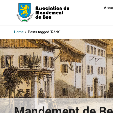
Accue
Home
>
Posts tagged "Récit"
Mandement de B