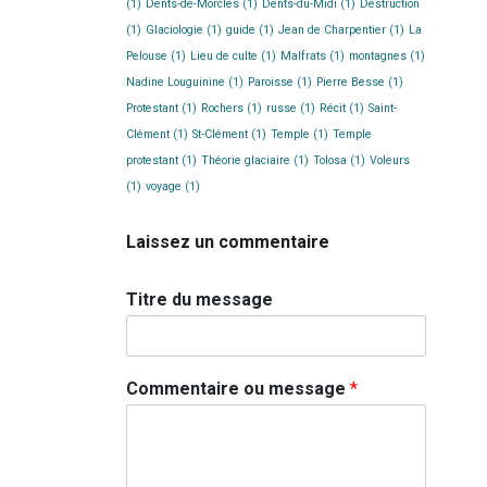
(1)
Dents-de-Morcles
(1)
Dents-du-Midi
(1)
Destruction
(1)
Glaciologie
(1)
guide
(1)
Jean de Charpentier
(1)
La
Pelouse
(1)
Lieu de culte
(1)
Malfrats
(1)
montagnes
(1)
Nadine Louguinine
(1)
Paroisse
(1)
Pierre Besse
(1)
Protestant
(1)
Rochers
(1)
russe
(1)
Récit
(1)
Saint-
Clément
(1)
St-Clément
(1)
Temple
(1)
Temple
protestant
(1)
Théorie glaciaire
(1)
Tolosa
(1)
Voleurs
(1)
voyage
(1)
Laissez un commentaire
Titre du message
Commentaire ou message
*