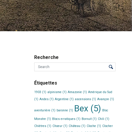
Recherche
Étiquettes
1903
(1)
alpinisme
(1)
Amazonie
(1)
Amérique du Sud
(1)
Andes
(1)
Argentine
(1)
ascensions
(1)
Avançon
(1)
Bex
(5)
aventurière
(1)
baronne
(1)
Bloc
Monstre
(1)
Blocs erratiques
(1)
Bornuit
(1)
Chili
(1)
Chiètres
(1)
Choeur
(1)
Château
(1)
Cloche
(1)
Clocher