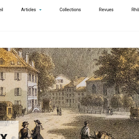
il
Articles
Collections
Revues
Rhô
ex