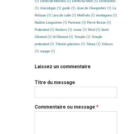
(1)
Dents-de-Morcles
(1)
Dents-du-Midi
(1)
Destruction
(1)
Glaciologie
(1)
guide
(1)
Jean de Charpentier
(1)
La
Pelouse
(1)
Lieu de culte
(1)
Malfrats
(1)
montagnes
(1)
Nadine Louguinine
(1)
Paroisse
(1)
Pierre Besse
(1)
Protestant
(1)
Rochers
(1)
russe
(1)
Récit
(1)
Saint-
Clément
(1)
St-Clément
(1)
Temple
(1)
Temple
protestant
(1)
Théorie glaciaire
(1)
Tolosa
(1)
Voleurs
(1)
voyage
(1)
Laissez un commentaire
Titre du message
Commentaire ou message
*