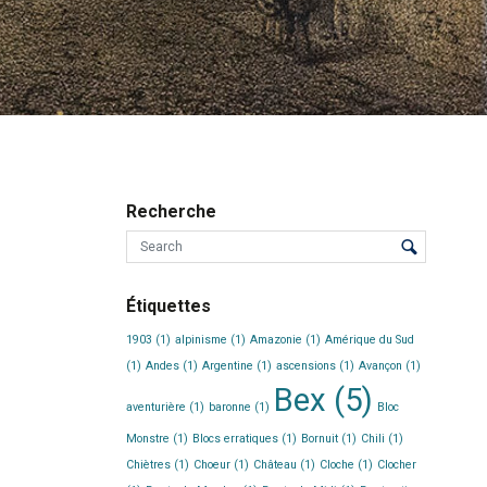
Recherche
Étiquettes
1903
(1)
alpinisme
(1)
Amazonie
(1)
Amérique du Sud
(1)
Andes
(1)
Argentine
(1)
ascensions
(1)
Avançon
(1)
Bex
(5)
aventurière
(1)
baronne
(1)
Bloc
Monstre
(1)
Blocs erratiques
(1)
Bornuit
(1)
Chili
(1)
Chiètres
(1)
Choeur
(1)
Château
(1)
Cloche
(1)
Clocher