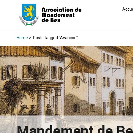
Accue
Home
>
Posts tagged "Avançon"
Mandement de B