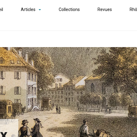
il
Articles
Collections
Revues
Rhô
ex