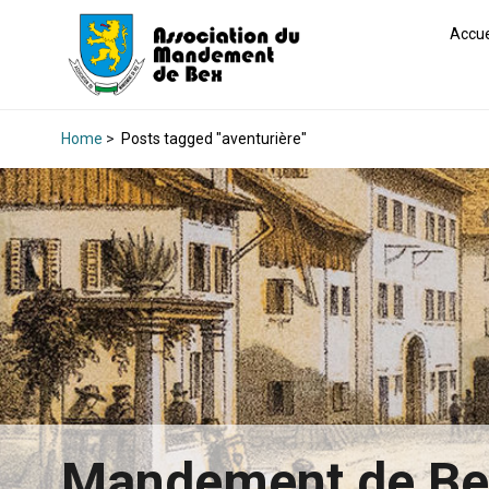
Accue
Home
>
Posts tagged "aventurière"
Mandement de B