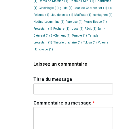
(1)
Dents-de-Morcles
(1)
Dents-du-Midi
(1)
Destruction
(1)
Glaciologie
(1)
guide
(1)
Jean de Charpentier
(1)
La
Pelouse
(1)
Lieu de culte
(1)
Malfrats
(1)
montagnes
(1)
Nadine Louguinine
(1)
Paroisse
(1)
Pierre Besse
(1)
Protestant
(1)
Rochers
(1)
russe
(1)
Récit
(1)
Saint-
Clément
(1)
St-Clément
(1)
Temple
(1)
Temple
protestant
(1)
Théorie glaciaire
(1)
Tolosa
(1)
Voleurs
(1)
voyage
(1)
Laissez un commentaire
Titre du message
Commentaire ou message
*