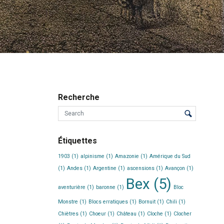
Recherche
Étiquettes
1903
(1)
alpinisme
(1)
Amazonie
(1)
Amérique du Sud
(1)
Andes
(1)
Argentine
(1)
ascensions
(1)
Avançon
(1)
Bex
(5)
aventurière
(1)
baronne
(1)
Bloc
Monstre
(1)
Blocs erratiques
(1)
Bornuit
(1)
Chili
(1)
Chiètres
(1)
Choeur
(1)
Château
(1)
Cloche
(1)
Clocher