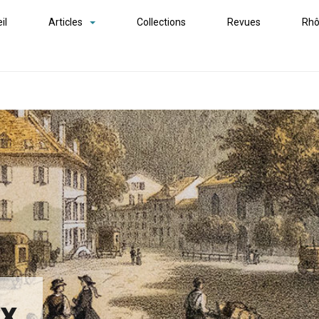
il
Articles
Collections
Revues
Rhô
ex