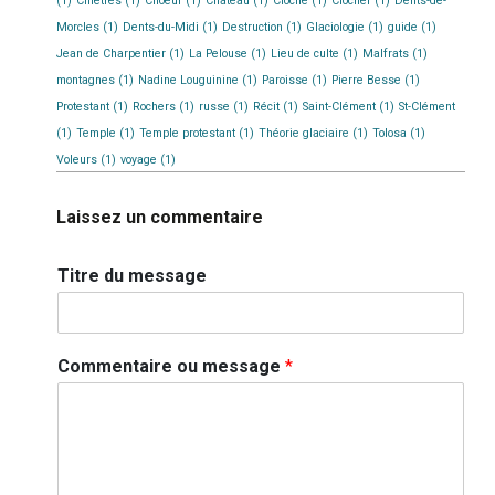
(1)
Chiètres
(1)
Choeur
(1)
Château
(1)
Cloche
(1)
Clocher
(1)
Dents-de-
Morcles
(1)
Dents-du-Midi
(1)
Destruction
(1)
Glaciologie
(1)
guide
(1)
Jean de Charpentier
(1)
La Pelouse
(1)
Lieu de culte
(1)
Malfrats
(1)
montagnes
(1)
Nadine Louguinine
(1)
Paroisse
(1)
Pierre Besse
(1)
Protestant
(1)
Rochers
(1)
russe
(1)
Récit
(1)
Saint-Clément
(1)
St-Clément
(1)
Temple
(1)
Temple protestant
(1)
Théorie glaciaire
(1)
Tolosa
(1)
Voleurs
(1)
voyage
(1)
Laissez un commentaire
Titre du message
Commentaire ou message
*