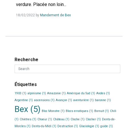
verdure. Placée non loin...
Read
18/02/2022
by
Mandement de Bex
more...
Recherche
Étiquettes
1903
(1)
alpinisme
(1)
Amazonie
(1)
Amérique du Sud
(1)
Andes
(1)
Argentine
(1)
ascensions
(1)
Avançon
(1)
aventurière
(1)
baronne
(1)
Bex
(5)
Bloc Monstre
(1)
Blocs erratiques
(1)
Bornuit
(1)
Chili
(1)
Chiètres
(1)
Choeur
(1)
Château
(1)
Cloche
(1)
Clocher
(1)
Dents-de-
Morcles
(1)
Dents-du-Midi
(1)
Destruction
(1)
Glaciologie
(1)
guide
(1)