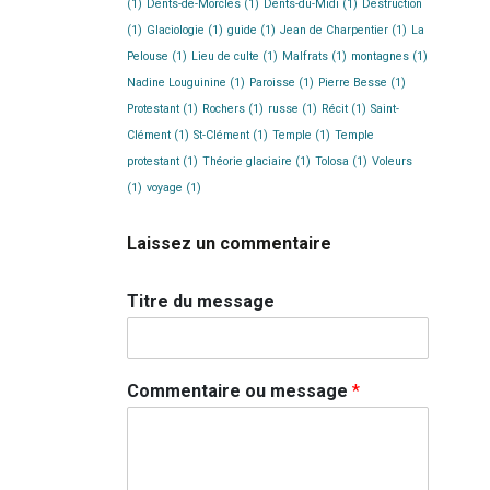
(1)
Dents-de-Morcles
(1)
Dents-du-Midi
(1)
Destruction
(1)
Glaciologie
(1)
guide
(1)
Jean de Charpentier
(1)
La
Pelouse
(1)
Lieu de culte
(1)
Malfrats
(1)
montagnes
(1)
Nadine Louguinine
(1)
Paroisse
(1)
Pierre Besse
(1)
Protestant
(1)
Rochers
(1)
russe
(1)
Récit
(1)
Saint-
Clément
(1)
St-Clément
(1)
Temple
(1)
Temple
protestant
(1)
Théorie glaciaire
(1)
Tolosa
(1)
Voleurs
(1)
voyage
(1)
Laissez un commentaire
Titre du message
Commentaire ou message
*