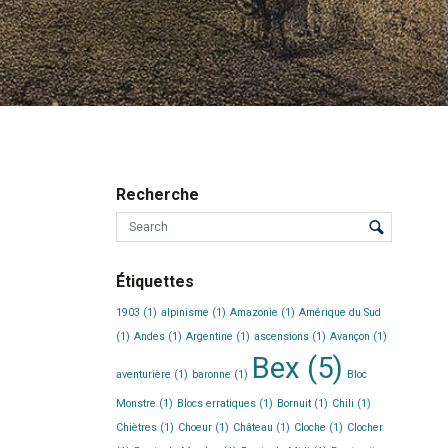
Recherche
Étiquettes
1903
(1)
alpinisme
(1)
Amazonie
(1)
Amérique du Sud
(1)
Andes
(1)
Argentine
(1)
ascensions
(1)
Avançon
(1)
Bex
(5)
aventurière
(1)
baronne
(1)
Bloc
Monstre
(1)
Blocs erratiques
(1)
Bornuit
(1)
Chili
(1)
Chiètres
(1)
Choeur
(1)
Château
(1)
Cloche
(1)
Clocher