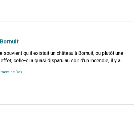
more...
 Bornuit
se souvient qu’il existait un château à Bornuit, ou plutôt une
ffet, celle-ci a quasi disparu au soir d’un incendie, il y a...
Read
ment de Bex
more...