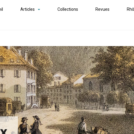
il
Articles
Collections
Revues
Rhô
ex