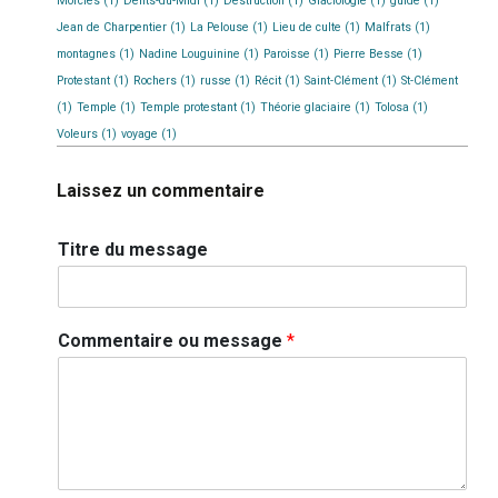
Morcles
(1)
Dents-du-Midi
(1)
Destruction
(1)
Glaciologie
(1)
guide
(1)
Jean de Charpentier
(1)
La Pelouse
(1)
Lieu de culte
(1)
Malfrats
(1)
montagnes
(1)
Nadine Louguinine
(1)
Paroisse
(1)
Pierre Besse
(1)
Protestant
(1)
Rochers
(1)
russe
(1)
Récit
(1)
Saint-Clément
(1)
St-Clément
(1)
Temple
(1)
Temple protestant
(1)
Théorie glaciaire
(1)
Tolosa
(1)
Voleurs
(1)
voyage
(1)
Laissez un commentaire
Titre du message
Commentaire ou message
*