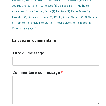
Morcles
(1)
Dents-du-Midi
(1)
Destruction
(1)
Glaciologie
(1)
guide
(1)
Jean de Charpentier
(1)
La Pelouse
(1)
Lieu de culte
(1)
Malfrats
(1)
montagnes
(1)
Nadine Louguinine
(1)
Paroisse
(1)
Pierre Besse
(1)
Protestant
(1)
Rochers
(1)
russe
(1)
Récit
(1)
Saint-Clément
(1)
St-Clément
(1)
Temple
(1)
Temple protestant
(1)
Théorie glaciaire
(1)
Tolosa
(1)
Voleurs
(1)
voyage
(1)
Laissez un commentaire
Titre du message
Commentaire ou message
*